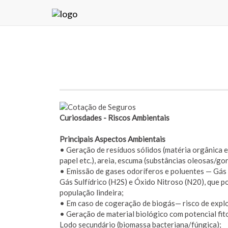
Curiosdades - Riscos Ambientais
Principais Aspectos Ambientais
• Geração de resíduos sólidos (matéria orgânica em
papel etc.), areia, escuma (substâncias oleosas/go
• Emissão de gases odoríferos e poluentes — Gás
Gás Sulfídrico (H2S) e Óxido Nitroso (N20), que 
população lindeira;
• Em caso de cogeração de biogás— risco de explo
• Geração de material biológico com potencial fit
Lodo secundário (biomassa bacteriana/fúngica);