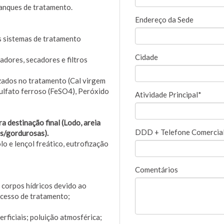
tanques de tratamento.
Endereço da Sede
s sistemas de tratamento
Cidade
dores, secadores e filtros
zados no tratamento (Cal virgem
sulfato ferroso (FeSO4), Peróxido
Atividade Principal*
a destinação final (Lodo, areia
DDD + Telefone Comercia
as/gordurosas).
o e lençol freático, eutrofização
Comentários
e corpos hídricos devido ao
ocesso de tratamento;
rficiais; poluição atmosférica;