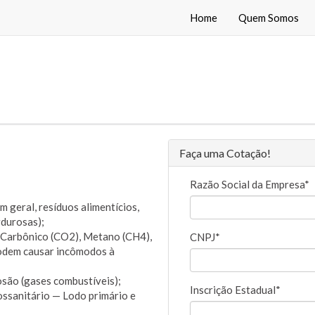
Home
Quem Somos
Faça uma Cotação!
Razão Social da Empresa*
 geral, resíduos alimentícios,
rdurosas);
 Carbônico (CO2), Metano (CH4),
CNPJ*
podem causar incômodos à
são (gases combustíveis);
Inscrição Estadual*
ossanitário — Lodo primário e