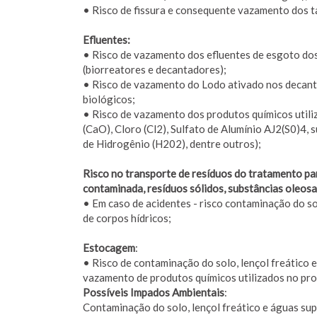
• Risco de fissura e consequente vazamento dos 
Efluentes:
• Risco de vazamento dos efluentes de esgoto do
(biorreatores e decantadores);
• Risco de vazamento do Lodo ativado nos decanta
biológicos;
• Risco de vazamento dos produtos químicos utili
(CaO), Cloro (Cl2), Sulfato de Alumínio AJ2(S0)4, 
de Hidrogênio (H202), dentre outros);
Risco no transporte de resíduos do tratamento par
contaminada, resíduos sólidos, substâncias oleos
• Em caso de acidentes - risco contaminação do sol
de corpos hídricos;
Estocagem
:
• Risco de contaminação do solo, lençol freático 
vazamento de produtos químicos utilizados no pr
Possíveis Impados Ambientais
:
Contaminação do solo, lençol freático e águas supe